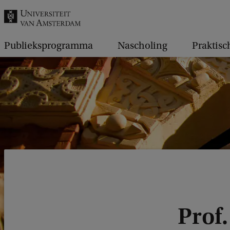
k
.
.
Publieksprogramma
Nascholing
Praktisc
.
Prof.