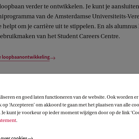
loopbaan verder te ontwikkelen. Je kunt je aansluiten
iprogramma van de Amsterdamse Universiteits-Ver
e helpt om je carrière uit te stippelen. En als alumnus
gebruikmaken van het Student Careers Centre.
je loopbaanontwikkeling
tenschappen)
Carrière
liseren en goed laten functioneren van de website. Ook worden er
op ‘Accepteren’ om akkoord te gaan met het plaatsen van alle cook
 Je kunt je voorkeur op ieder moment wijzigen door op de link ‘Cook
tatement
.
 over cookies