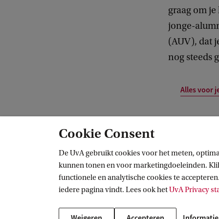
graag om je 
jonge-alumn
(AUV), dat j
nog steeds 
Alles voor 
Cookie Consent
Illustere School
Nederlands als tweede taal en meertaligheid (Taalwe
De UvA gebruikt cookies voor het meten, optima
kunnen tonen en voor marketingdoeleinden. Klik 
functionele en analytische cookies te accepteren.
Illustere School
iedere pagina vindt. Lees ook het
UvA Privacy s
Volg ons op sociale media
Weigeren
Accepteren
Informatie