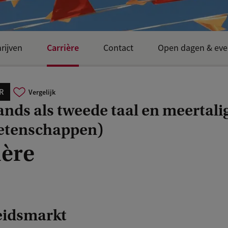
Carrière
rijven
Contact
Open dagen & eve
R
Vergelijk
nds als tweede taal en meertali
etenschappen)
ière
eidsmarkt