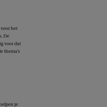
 voor het
s. De
ig voor dat
de thema’s
helpen je