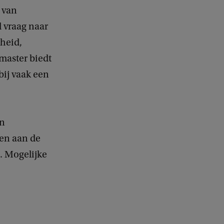
 van
 vraag naar
gheid,
 master biedt
bij vaak een
en
en aan de
. Mogelijke