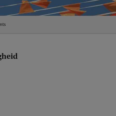
nts
gheid