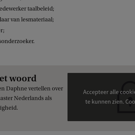
edewerker taalbeleid;
aar van lesmateriaal;
r;
sonderzoeker.
et woord
en Daphne vertellen over
Accepteer alle cook
ster Nederlands als
te kunn
igheid.