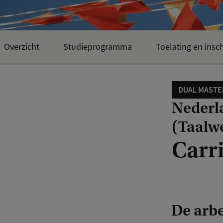
Overzicht
Studieprogramma
Toelating en insch
DUAL MASTE
Nederla
(Taalw
Carr
De arb