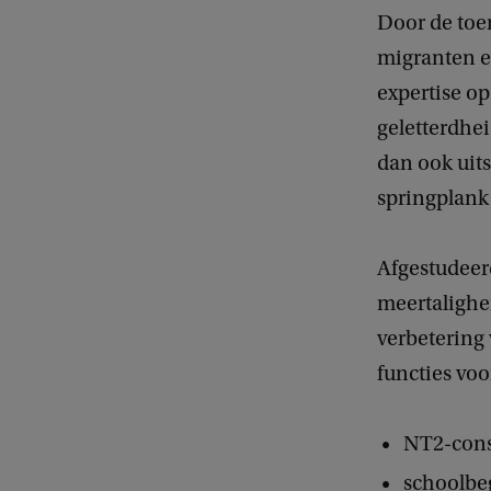
Door de toe
migranten e
expertise op
geletterdhei
dan ook uits
springplank
Afgestudeer
meertalighe
verbetering
functies vo
NT2-cons
schoolbe