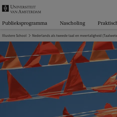
k
.
.
Publieksprogramma
Nascholing
Praktisc
.
Illustere School
Nederlands als tweede taal en meertaligheid (Taalwe