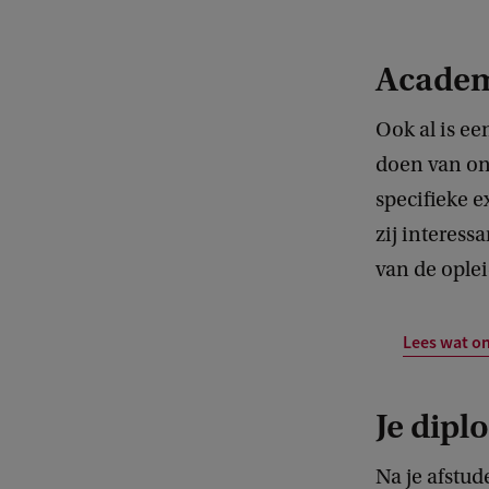
Academ
Ook al is ee
doen van on
specifieke e
zij interes
van de oplei
Lees wat on
Je dipl
Na je afstu