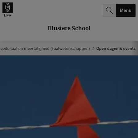
k
Menu
.
.
Illustere School
.
weede taal en meertaligheid (Taalwetenschappen)
Open dagen & events