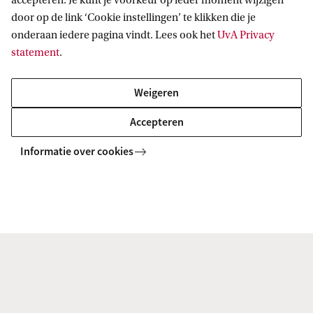
accepteren. Je kunt je voorkeur op ieder moment wijzigen
door op de link ‘Cookie instellingen’ te klikken die je
onderaan iedere pagina vindt. Lees ook het
UvA Privacy
statement
.
Gerelateerde opleidingen
Weigeren
Alle UvA-masters
Accepteren
Informatie over cookies
MASTER
Vergelijk
Nederlandse taal en cultuur
(Neerlandistiek)