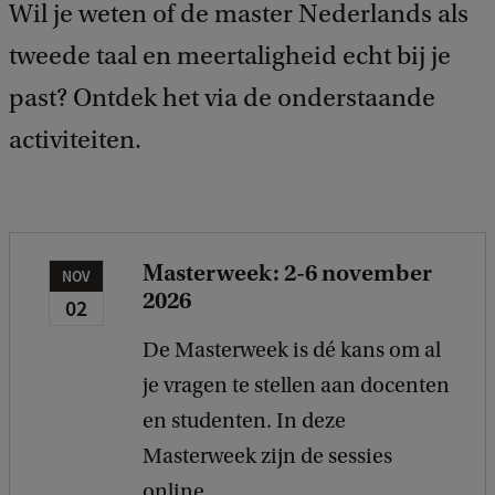
Wil je weten of de master Nederlands als
d
b
tweede taal en meertaligheid echt bij je
a
past? Ontdek het via de onderstaande
c
k
activiteiten.
Masterweek: 2-6 november
NOV
2026
02
De Masterweek is dé kans om al
je vragen te stellen aan docenten
en studenten. In deze
Masterweek zijn de sessies
online.