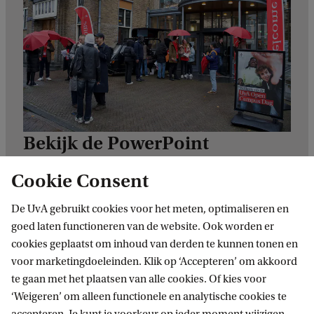
Bekijk de PowerPoint
presentatie van de
Cookie Consent
Masterweek informatieronde
De UvA gebruikt cookies voor het meten, optimaliseren en
Als je de Masterweek informatieronde hebt
goed laten functioneren van de website. Ook worden er
gemist dan kun je hier de PowerPoint
cookies geplaatst om inhoud van derden te kunnen tonen en
presentatie bekijken.
voor marketingdoeleinden. Klik op ‘Accepteren’ om akkoord
te gaan met het plaatsen van alle cookies. Of kies voor
Bekijk de PowerPoint presentatie
‘Weigeren’ om alleen functionele en analytische cookies te