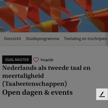
Overzicht
Studieprogramma
Toelating en inschrijven
DUAL MASTER
Vergelijk
Nederlands als tweede taal en
meertaligheid
(Taalwetenschappen)
Open dagen & events
F
e
e